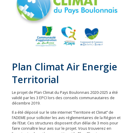
Les
31
communes
Actualités
Naturéo
Office
de
Plan Climat Air Energie
Tourisme
Territorial
Mobilité
Offres
Le projet de Plan Climat du Pays Boulonnais 2020-2025 a été
d'emploi
validé par les 3 EPCI lors des conseils communautaires de
décembre 2019.
Il a été déposé sur le site internet “Territoire et Climat” de
l’ADEME pour solliciter les avis réglementaires de la Région et
de l’Etat. Ces structures disposent d’un délai de 3 mois pour
faire connaître leur avis sur le projet. Vous trouverez en