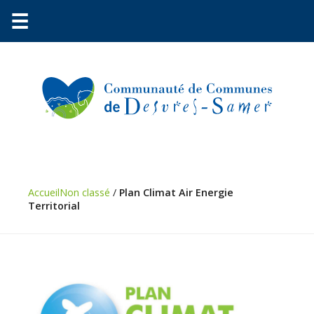
☰
Communauté
Environnement
Petite
Accueil
Non classé
/
Plan Climat Air Energie
Territorial
enfance
Urbanisme
Vie
pratique
Économie