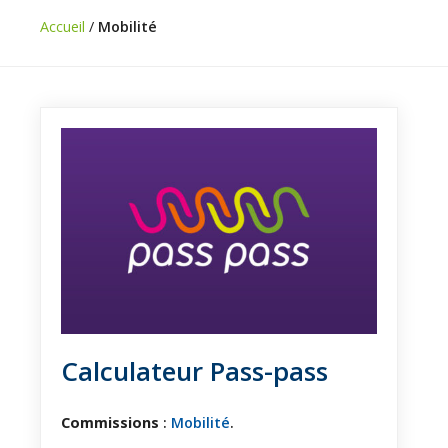
Vie
Accueil
/
Mobilité
pratique
Économie
Les
31
communes
Actualités
Naturéo
Office
de
Tourisme
Mobilité
Calculateur Pass-pass
Offres
d'emploi
Commissions
:
Mobilité
.