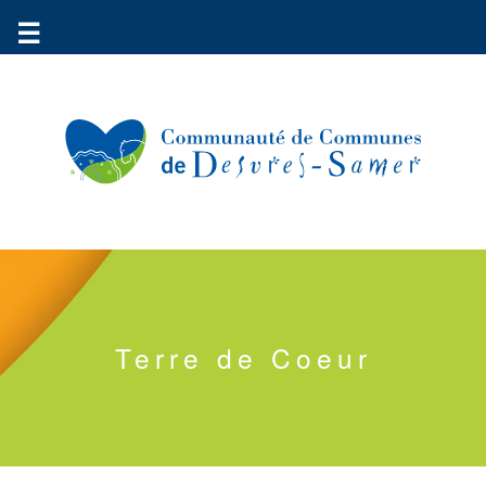
☰
Communauté
Environnement
Petite
enfance
Terre de Coeur
Urbanisme
Vie
pratique
Économie