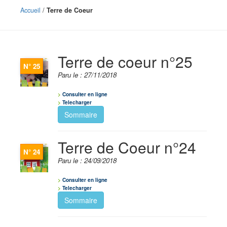
Les
31
Accueil
/
Terre de Coeur
communes
Actualités
Naturéo
Terre de coeur n°25
Office
N° 25
de
Paru le : 27/11/2018
Tourisme
Consulter en ligne
Mobilité
Telecharger
Offres
Sommaire
d'emploi
Terre de Coeur n°24
N° 24
Paru le : 24/09/2018
Consulter en ligne
Telecharger
Sommaire