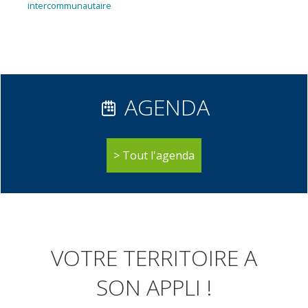
de
suivant :
intercommunautaire
l’article
AGENDA
Tout l'agenda
VOTRE TERRITOIRE A
SON APPLI !