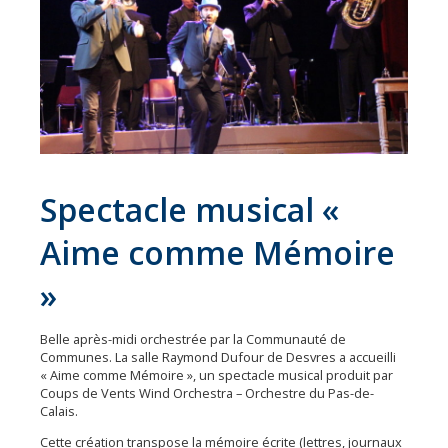
Économie
Les
31
communes
Actualités
Naturéo
Spectacle musical «
Office
de
Aime comme Mémoire
Tourisme
»
Mobilité
Offres
Belle après-midi orchestrée par la Communauté de
d'emploi
Communes. La salle Raymond Dufour de Desvres a accueilli
« Aime comme Mémoire », un spectacle musical produit par
Coups de Vents Wind Orchestra – Orchestre du Pas-de-
Calais.
Cette création transpose la mémoire écrite (lettres, journaux