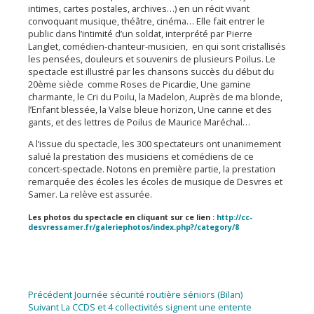
intimes, cartes postales, archives…) en un récit vivant
convoquant musique, théâtre, cinéma… Elle fait entrer le
public dans l’intimité d’un soldat, interprété par Pierre
Langlet, comédien-chanteur-musicien, en qui sont cristallisés
les pensées, douleurs et souvenirs de plusieurs Poilus. Le
spectacle est illustré par les chansons succès du début du
20ème siècle comme Roses de Picardie, Une gamine
charmante, le Cri du Poilu, la Madelon, Auprès de ma blonde,
l’Enfant blessée, la Valse bleue horizon, Une canne et des
gants, et des lettres de Poilus de Maurice Maréchal…
A l’issue du spectacle, les 300 spectateurs ont unanimement
salué la prestation des musiciens et comédiens de ce
concert-spectacle. Notons en première partie, la prestation
remarquée des écoles les écoles de musique de Desvres et
Samer. La relève est assurée.
Les photos du spectacle en cliquant sur ce lien :
http://cc-
desvressamer.fr/galeriephotos/index.php?/category/8
Navigation
Article
Précédent
Journée sécurité routière séniors (Bilan)
Article
précédent :
Suivant
La CCDS et 4 collectivités signent une entente