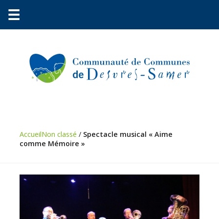
☰
Communauté
Environnement
Accueil
Non classé
/
Spectacle musical « Aime
comme Mémoire »
Petite
enfance
Urbanisme
Vie
pratique