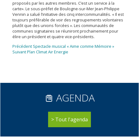
proposés par les autres membres. C’est un service à la
carte». Le sous-préfet de Boulogne-sur-Mer Jean-Philippe
Vennin a salué l’initiative des cinq intercommunalités. « Il est
toujours préférable de voir des regroupements volontaires
plutôt que des unions forcées ». Les communautés de
communes signataires se réuniront prochainement pour
élire un président et quatre vice-présidents.
Navigation
Article
Précédent
Spectacle musical « Aime comme Mémoire »
Article
précédent :
Suivant
Plan Climat Air Energie
de
suivant :
l’article
AGENDA
Tout l'agenda