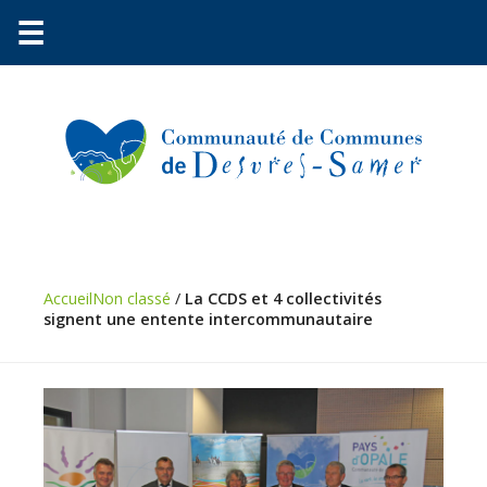
☰
Communauté
Accueil
Non classé
/
La CCDS et 4 collectivités
Environnement
signent une entente intercommunautaire
Petite
enfance
Urbanisme
Vie
pratique