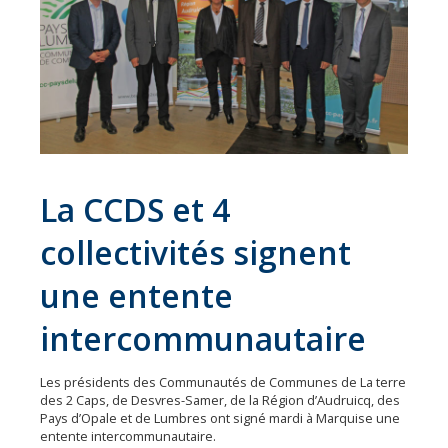
Économie
Les
31
communes
Actualités
Naturéo
La CCDS et 4
Office
collectivités signent
de
Tourisme
une entente
Mobilité
intercommunautaire
Offres
d'emploi
Les présidents des Communautés de Communes de La terre
des 2 Caps, de Desvres-Samer, de la Région d’Audruicq, des
Pays d’Opale et de Lumbres ont signé mardi à Marquise une
entente intercommunautaire.