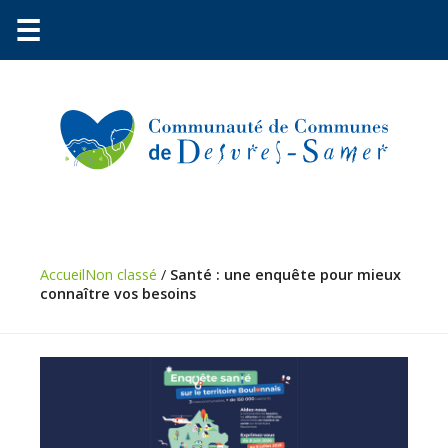
☰
Communauté
Environnement
Accueil
Non classé
/
Santé : une enquête pour mieux
Petite
connaître vos besoins
enfance
Urbanisme
Vie
pratique