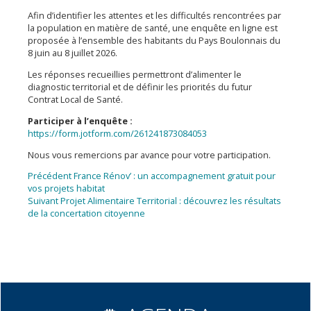
Afin d’identifier les attentes et les difficultés rencontrées par
la population en matière de santé, une enquête en ligne est
proposée à l’ensemble des habitants du Pays Boulonnais du
8 juin au 8 juillet 2026.
Les réponses recueillies permettront d’alimenter le
diagnostic territorial et de définir les priorités du futur
Contrat Local de Santé.
Participer à l’enquête :
https://form.jotform.com/261241873084053
Nous vous remercions par avance pour votre participation.
Navigation
Article
Précédent
France Rénov’ : un accompagnement gratuit pour
précédent :
vos projets habitat
de
Article
Suivant
Projet Alimentaire Territorial : découvrez les résultats
l’article
suivant :
de la concertation citoyenne