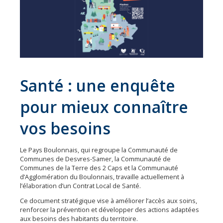
Économie
Les
31
communes
Actualités
Naturéo
Santé : une enquête
Office
pour mieux connaître
de
Tourisme
vos besoins
Mobilité
Le Pays Boulonnais, qui regroupe la Communauté de
Offres
Communes de Desvres-Samer, la Communauté de
Communes de la Terre des 2 Caps et la Communauté
d'emploi
d’Agglomération du Boulonnais, travaille actuellement à
l’élaboration d’un Contrat Local de Santé.
Ce document stratégique vise à améliorer l’accès aux soins,
renforcer la prévention et développer des actions adaptées
aux besoins des habitants du territoire.