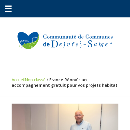
☰
Communauté
Accueil
Non classé
/
France Rénov’ : un
Environnement
accompagnement gratuit pour vos projets habitat
Petite
enfance
Urbanisme
Vie
pratique