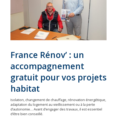
Économie
Les
31
communes
Actualités
Naturéo
France Rénov’ : un
Office
accompagnement
de
Tourisme
gratuit pour vos projets
Mobilité
habitat
Offres
d'emploi
Isolation, changement de chauffage, rénovation énergétique,
adaptation du logement au vieillissement ou à la perte
d’autonomie… Avant d’engager des travaux, il est essentiel
d’être bien conseillé.