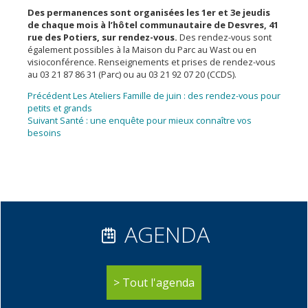
Des permanences sont organisées les 1er et 3e jeudis
de chaque mois à l’hôtel communautaire de Desvres, 41
rue des Potiers, sur rendez-vous.
Des rendez-vous sont
également possibles à la Maison du Parc au Wast ou en
visioconférence. Renseignements et prises de rendez-vous
au 03 21 87 86 31 (Parc) ou au 03 21 92 07 20 (CCDS).
Navigation
Article
Précédent
Les Ateliers Famille de juin : des rendez-vous pour
précédent :
petits et grands
de
Article
Suivant
Santé : une enquête pour mieux connaître vos
l’article
suivant :
besoins
AGENDA
Tout l'agenda