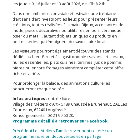
les jeudis 9, 16 juillet et 13 août 2026, de 17h à 21h.
Dans une ambiance conviviale et estivale, une trentaine
d’artisans d’art investiront les lieux pour présenter leurs
créations, toutes réalisées à la main. Bijoux, accessoires de
mode, pièces décoratives ou utilitaires en bois, céramique,
osier ou métal… autant d’objets uniques ou produits en
petites séries qui témoignent du savoir-faire local.
Les visiteurs pourront également découvrir des stands
dédiés au bien-être et à la gastronomie : savons artisanaux,
huiles essentielles, plats cuisinés, terrines, jus de pomme,
bières ou encore fromages viendront compléter cette offre
riche et variée.
Pour prolonger la balade, des animations culturelles
ponctueront chaque soirée.
Infos pratiques :
entrée libre.
Village des Métiers d’Art – 5189 Chaussée Brunehaut, ZAL Les
Courteaux, 62240 Longfossé.
Renseignements : 03 21 99 60 20.
Programme détaillé à retrouver sur Facebook.
Navigation
Article
Précédent
Les Ateliers Famille reviennent cet été : un
précédent :
programme riche en découvertes et en partage