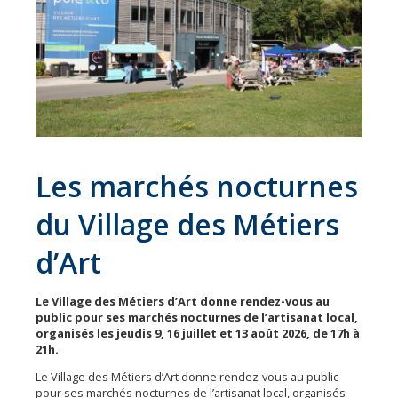
Économie
Les
31
communes
Actualités
Naturéo
Les marchés nocturnes
Office
de
du Village des Métiers
Tourisme
d’Art
Mobilité
Offres
Le Village des Métiers d’Art donne rendez-vous au
d'emploi
public pour ses marchés nocturnes de l’artisanat local,
organisés les jeudis 9, 16 juillet et 13 août 2026, de 17h à
21h.
Le Village des Métiers d’Art donne rendez-vous au public
pour ses marchés nocturnes de l’artisanat local, organisés