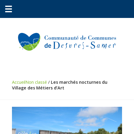
☰
Communauté
Environnement
Accueil
Non classé
/
Les marchés nocturnes du
Village des Métiers d’Art
Petite
enfance
Urbanisme
Vie
pratique