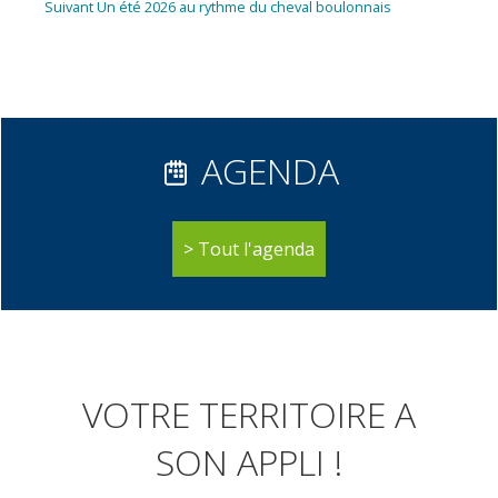
de
Article
Suivant
Un été 2026 au rythme du cheval boulonnais
l’article
suivant :
AGENDA
Tout l'agenda
VOTRE TERRITOIRE A
SON APPLI !