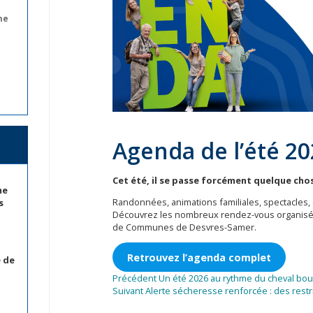
ne
Agenda de l’été 20
Cet été, il se passe forcément quelque chos
me
Randonnées, animations familiales, spectacles,
s
Découvrez les nombreux rendez-vous organisés
de Communes de Desvres-Samer.
Retrouvez l’agenda complet
e de
Navigation
Article
Précédent
Un été 2026 au rythme du cheval bou
Article
précédent :
Suivant
Alerte sécheresse renforcée : des restr
de
suivant :