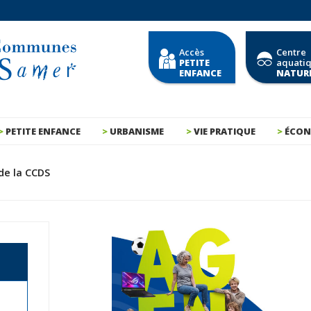
Accès
Centre
PETITE
aquati
ENFANCE
NATUR
PETITE ENFANCE
URBANISME
VIE PRATIQUE
ÉCON
de la CCDS