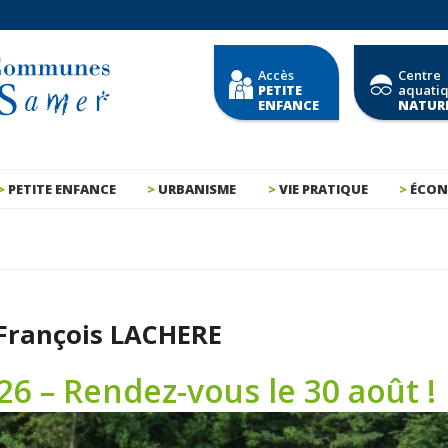
Accès
Centre
PETITE
aquati
ENFANCE
NATUR
PETITE ENFANCE
URBANISME
VIE PRATIQUE
ÉCON
François LACHERE
26 – Rendez-vous le 30 août !