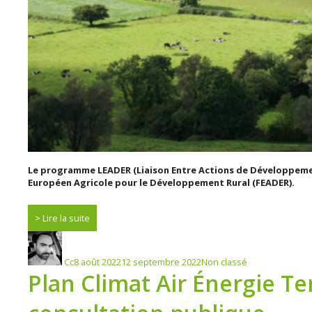
Le programme LEADER (Liaison Entre Actions de Développemen
Européen Agricole pour le Développement Rural (FEADER).
Communauté
Lire la suite
Environnement
Auteur
Publié
Catégories
Petite
le
Cc
8 août 2022
12 septembre 2022
Non classé
enfance
Plan Climat Air Énergie Te
Urbanisme