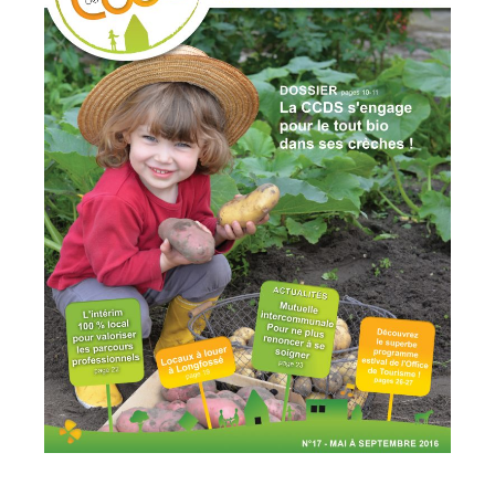
Les
31
communes
Actualités
Naturéo
Office
de
Tourisme
Mobilité
Offres
d'emploi