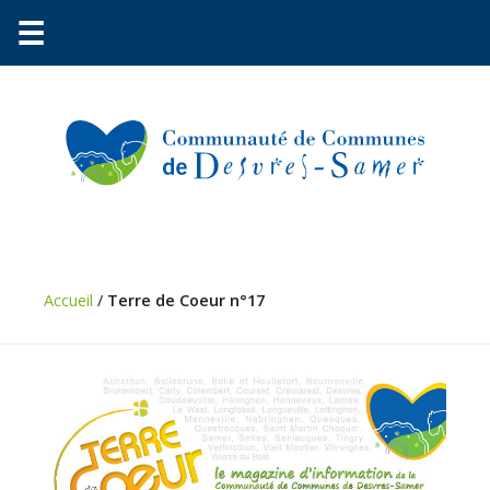
☰
Communauté
Environnement
Petite
Accueil
/
Terre de Coeur n°17
enfance
Urbanisme
Vie
pratique
Économie