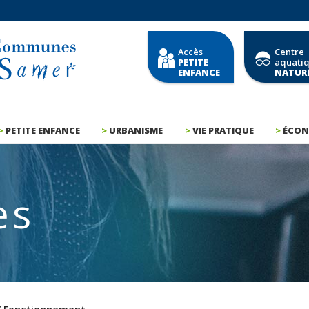
Accès
Centre
PETITE
aquati
ENFANCE
NATUR
PETITE ENFANCE
URBANISME
VIE PRATIQUE
ÉCON
es