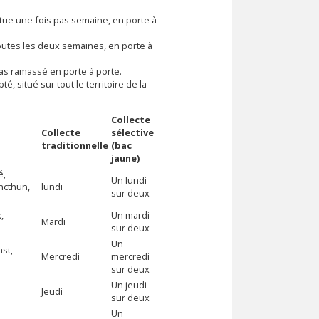
fectue une fois pas semaine, en porte à
 toutes les deux semaines, en porte à
pas ramassé en porte à porte.
, situé sur tout le territoire de la
Collecte
Collecte
sélective
traditionnelle
(bac
jaune)
é,
Un lundi
ncthun,
lundi
sur deux
,
Un mardi
Mardi
sur deux
Un
ast,
Mercredi
mercredi
sur deux
Un jeudi
Jeudi
sur deux
Un