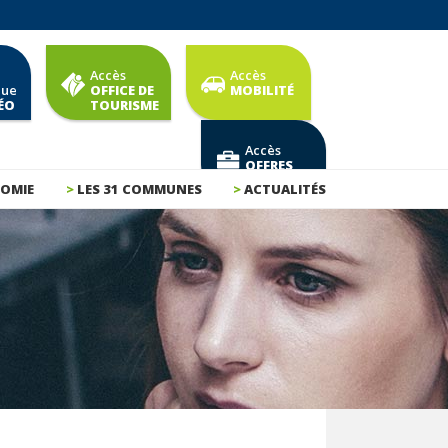
Accès
Accès
que
OFFICE DE
MOBILITÉ
ÉO
TOURISME
Accès
OFFRES
D'EMPLOI
OMIE
LES 31 COMMUNES
ACTUALITÉS