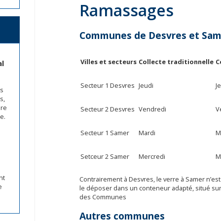
Ramassages
Communes de Desvres et Sam
Villes et secteurs
Collecte traditionnelle
C
al
Jeudi
J
Secteur 1 Desvres
is
s,
bre
Vendredi
V
Secteur 2 Desvres
e.
Mardi
M
Secteur 1 Samer
Mercredi
M
Setceur 2 Samer
nt
Contrairement à Desvres, le verre à Samer n’est 
e
le déposer dans un conteneur adapté, situé sur
des Communes
Autres communes