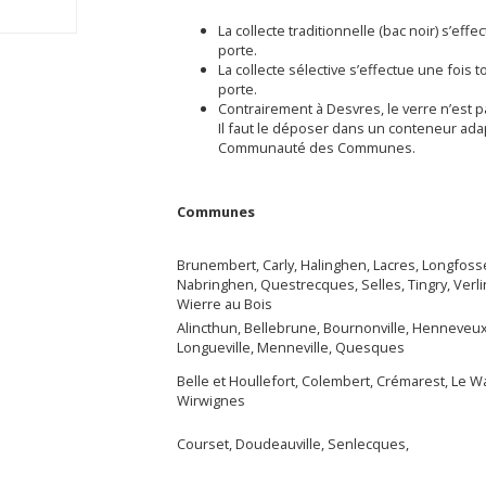
La collecte traditionnelle (bac noir) s’ef
porte.
La collecte sélective s’effectue une fois
porte.
Contrairement à Desvres, le verre n’est 
Il faut le déposer dans un conteneur adapté
Communauté des Communes.
Communes
Brunembert, Carly, Halinghen, Lacres, Longfoss
Nabringhen, Questrecques, Selles, Tingry, Verli
Wierre au Bois
Alincthun, Bellebrune, Bournonville, Henneveux
Longueville, Menneville, Quesques
Belle et Houllefort, Colembert, Crémarest, Le W
Wirwignes
Courset, Doudeauville, Senlecques,