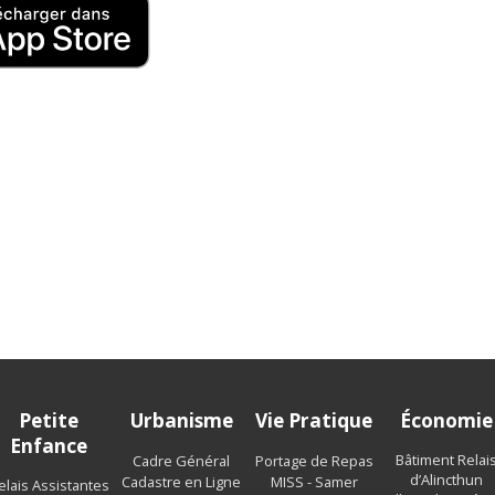
t
Petite
Urbanisme
Vie Pratique
Économie
Enfance
Bâtiment Relai
Cadre Général
Portage de Repas
d’Alincthun
Cadastre en Ligne
MISS - Samer
elais Assistantes