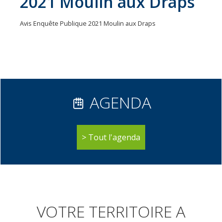
2021 Moulin aux Draps
31
communes
Avis Enquête Publique 2021 Moulin aux Draps
Actualités
Naturéo
Office
de
Tourisme
AGENDA
Mobilité
Offres
Tout l'agenda
d'emploi
VOTRE TERRITOIRE A