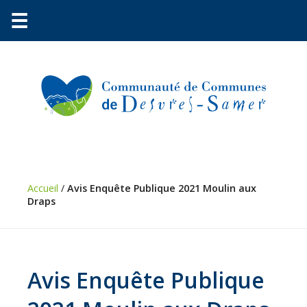
☰
Communauté
Environnement
Petite
enfance
Accueil
/
Avis Enquête Publique 2021 Moulin aux
Draps
Urbanisme
Vie
pratique
Économie
Avis Enquête Publique
Les