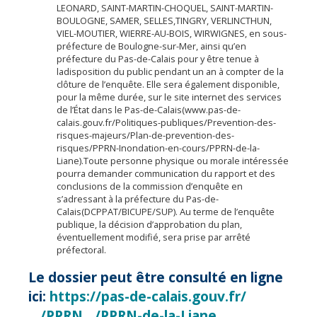
LEONARD, SAINT-MARTIN-CHOQUEL, SAINT-MARTIN-
BOULOGNE, SAMER, SELLES,TINGRY, VERLINCTHUN,
VIEL-MOUTIER, WIERRE-AU-BOIS, WIRWIGNES, en sous-
préfecture de Boulogne-sur-Mer, ainsi qu’en
préfecture du Pas-de-Calais pour y être tenue à
ladisposition du public pendant un an à compter de la
clôture de l’enquête. Elle sera également disponible,
pour la même durée, sur le site internet des services
de l’État dans le Pas-de-Calais(www.pas-de-
calais.gouv.fr/Politiques-publiques/Prevention-des-
risques-majeurs/Plan-de-prevention-des-
risques/PPRN-Inondation-en-cours/PPRN-de-la-
Liane).Toute personne physique ou morale intéressée
pourra demander communication du rapport et des
conclusions de la commission d’enquête en
s’adressant à la préfecture du Pas-de-
Calais(DCPPAT/BICUPE/SUP). Au terme de l’enquête
publique, la décision d’approbation du plan,
éventuellement modifié, sera prise par arrêté
préfectoral.
Le dossier peut être consulté en ligne
ici:
https://pas-de-calais.gouv.fr/
…/PPRN…/PPRN-de-la-Liane