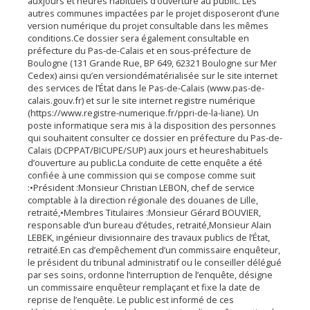
auxjours et heures habituels d’ouverture au public. Les
pratique
autres communes impactées par le projet disposeront d’une
version numérique du projet consultable dans les mêmes
Économie
conditions.Ce dossier sera également consultable en
Les
préfecture du Pas-de-Calais et en sous-préfecture de
Boulogne (131 Grande Rue, BP 649, 62321 Boulogne sur Mer
31
Cedex) ainsi qu’en versiondématérialisée sur le site internet
communes
des services de l’État dans le Pas-de-Calais (www.pas-de-
calais.gouv.fr) et sur le site internet registre numérique
Actualités
(https://www.registre-numerique.fr/ppri-de-la-liane). Un
poste informatique sera mis à la disposition des personnes
Naturéo
qui souhaitent consulter ce dossier en préfecture du Pas-de-
Calais (DCPPAT/BICUPE/SUP) aux jours et heureshabituels
Office
d’ouverture au public.La conduite de cette enquête a été
confiée à une commission qui se compose comme suit
de
:•Président :Monsieur Christian LEBON, chef de service
Tourisme
comptable à la direction régionale des douanes de Lille,
retraité,•Membres Titulaires :Monsieur Gérard BOUVIER,
Mobilité
responsable d’un bureau d’études, retraité,Monsieur Alain
LEBEK, ingénieur divisionnaire des travaux publics de l’État,
Offres
retraité.En cas d’empêchement d’un commissaire enquêteur,
d'emploi
le président du tribunal administratif ou le conseiller délégué
par ses soins, ordonne l’interruption de l’enquête, désigne
un commissaire enquêteur remplaçant et fixe la date de
reprise de l’enquête. Le public est informé de ces