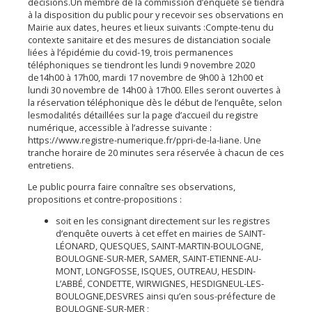
décisions.Un membre de la commission d’enquête se tiendra
à la disposition du public pour y recevoir ses observations en
Mairie aux dates, heures et lieux suivants :Compte-tenu du
contexte sanitaire et des mesures de distanciation sociale
liées à l’épidémie du covid-19, trois permanences
téléphoniques se tiendront les lundi 9 novembre 2020
de14h00 à 17h00, mardi 17 novembre de 9h00 à 12h00 et
lundi 30 novembre de 14h00 à 17h00. Elles seront ouvertes à
la réservation téléphonique dès le début de l’enquête, selon
lesmodalités détaillées sur la page d’accueil du registre
numérique, accessible à l’adresse suivante :
https://www.registre-numerique.fr/ppri-de-la-liane. Une
tranche horaire de 20 minutes sera réservée à chacun de ces
entretiens.
Le public pourra faire connaître ses observations,
propositions et contre-propositions :
soit en les consignant directement sur les registres
d’enquête ouverts à cet effet en mairies de SAINT-
LÉONARD, QUESQUES, SAINT-MARTIN-BOULOGNE,
BOULOGNE-SUR-MER, SAMER, SAINT-ETIENNE-AU-
MONT, LONGFOSSE, ISQUES, OUTREAU, HESDIN-
L’ABBÉ, CONDETTE, WIRWIGNES, HESDIGNEUL-LES-
BOULOGNE,DESVRES ainsi qu’en sous-préfecture de
BOULOGNE-SUR-MER ;