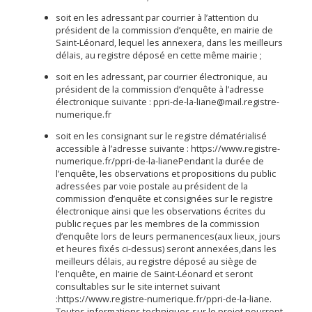
soit en les adressant par courrier à l’attention du
président de la commission d’enquête, en mairie de
Saint-Léonard, lequel les annexera, dans les meilleurs
délais, au registre déposé en cette même mairie ;
soit en les adressant, par courrier électronique, au
président de la commission d’enquête à l’adresse
électronique suivante : ppri-de-la-liane@mail.registre-
numerique.fr
soit en les consignant sur le registre dématérialisé
accessible à l’adresse suivante : https://www.registre-
numerique.fr/ppri-de-la-lianePendant la durée de
l’enquête, les observations et propositions du public
adressées par voie postale au président de la
commission d’enquête et consignées sur le registre
électronique ainsi que les observations écrites du
public reçues par les membres de la commission
d’enquête lors de leurs permanences(aux lieux, jours
et heures fixés ci-dessus) seront annexées,dans les
meilleurs délais, au registre déposé au siège de
l’enquête, en mairie de Saint-Léonard et seront
consultables sur le site internet suivant
:https://www.registre-numerique.fr/ppri-de-la-liane.
Toutes informations techniques sur le projet pourront