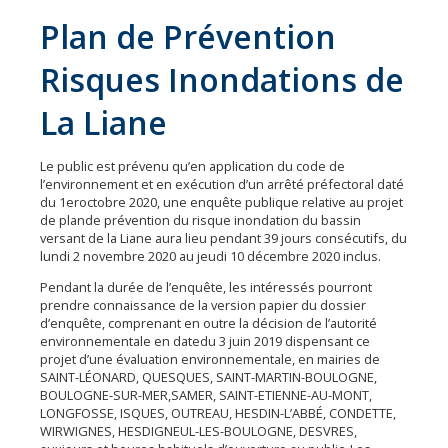
Plan de Prévention
Risques Inondations de
La Liane
Le public est prévenu qu’en application du code de
l’environnement et en exécution d’un arrêté préfectoral daté
du 1eroctobre 2020, une enquête publique relative au projet
de plande prévention du risque inondation du bassin
versant de la Liane aura lieu pendant 39 jours consécutifs, du
lundi 2 novembre 2020 au jeudi 10 décembre 2020 inclus.
Communauté
Pendant la durée de l’enquête, les intéressés pourront
Environnement
prendre connaissance de la version papier du dossier
d’enquête, comprenant en outre la décision de l’autorité
Petite
environnementale en datedu 3 juin 2019 dispensant ce
enfance
projet d’une évaluation environnementale, en mairies de
SAINT-LÉONARD, QUESQUES, SAINT-MARTIN-BOULOGNE,
Urbanisme
BOULOGNE-SUR-MER,SAMER, SAINT-ETIENNE-AU-MONT,
LONGFOSSE, ISQUES, OUTREAU, HESDIN-L’ABBÉ, CONDETTE,
Vie
WIRWIGNES, HESDIGNEUL-LES-BOULOGNE, DESVRES,