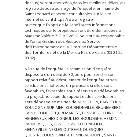
dessus) seront annexées,dans les meilleurs délais, au
registre déposé au siège de l’enquête, en mairie de
Saint-Léonard et seront consultables sur le site
internet suivant :https://www.registre-
numerique.fr/ppri-de-la-lianeToutes informations
techniques sur le projet pourront être demandées à
Madame Valérie ZIOLKOWSKI, Adjointe au responsable
de l’unité Gestion des Risques au Service
del’Environnement de la Direction Départementale
des Territoires et de la Mer du Pas-de-Calais (03 21 22
90 62).
À l’issue de l’enquête, la commission d’enquête
disposera d’un délai de 30 jours pour rendre son
rapport relatif au déroulement de l’enquête et ses
conclusions motivées, en précisant si elles sont
favorables, favorables sous réserves ou défavorables
au projet.Une copie du rapport et des conclusions
sera déposée en mairies de ALINCTHUN, BAINCTHUN,
BOULOGNE-SUR-MER, BOURNONVILLE, BRUNEMBERT,
CARLY, CONDETTE,CREMAREST, DESVRES, ECHINGHEN,
HENNEVEUX, HESDIGNEUL-LES-BOULOGNE, HESDIN-
L’ABBE, ISQUES, LONGFOSSE, LOTTINGHEN,
MENNEVILLE, NESLES,OUTREAU, QUESQUES,
QUESTRECQUES, SAINT-ETIENNE-AU-MONT, SAINT-