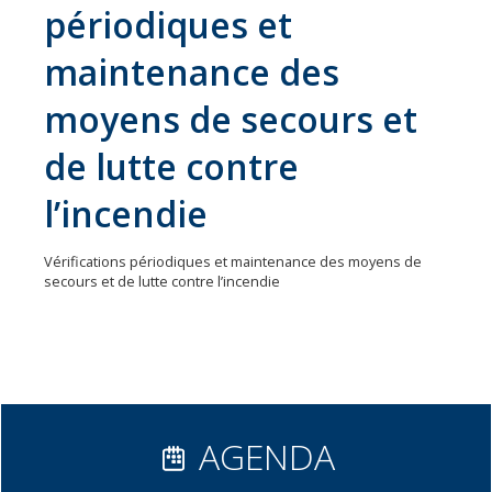
périodiques et
31
communes
maintenance des
Actualités
moyens de secours et
Naturéo
de lutte contre
Office
de
l’incendie
Tourisme
Vérifications périodiques et maintenance des moyens de
Mobilité
secours et de lutte contre l’incendie
Offres
d'emploi
AGENDA