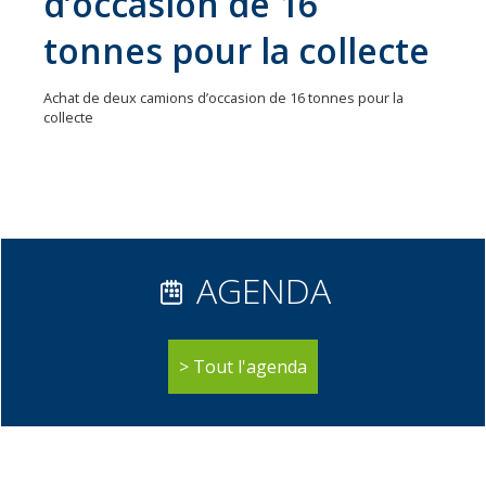
d’occasion de 16
31
tonnes pour la collecte
communes
Actualités
Achat de deux camions d’occasion de 16 tonnes pour la
Naturéo
collecte
Office
de
Tourisme
Mobilité
AGENDA
Offres
d'emploi
Tout l'agenda