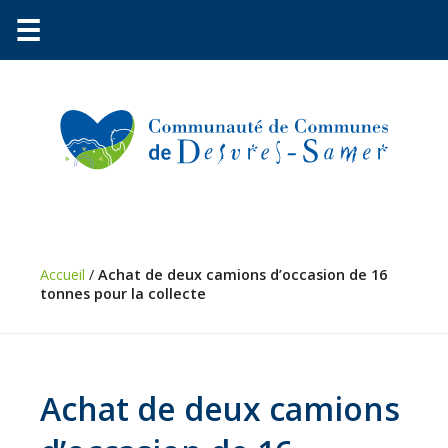
☰
Communauté
Environnement
Petite
enfance
Accueil
/
Achat de deux camions d’occasion de 16
tonnes pour la collecte
Urbanisme
Vie
pratique
Achat de deux camions
Économie
Les