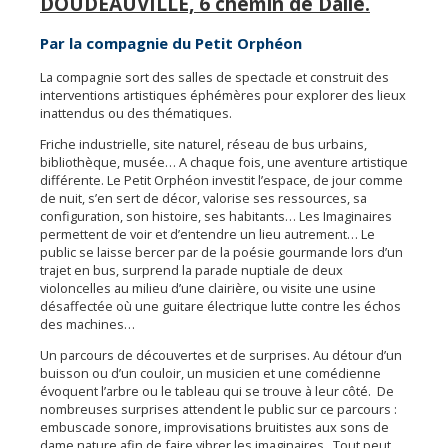
DOUDEAUVILLE, 6 chemin de Dalle.
Par la compagnie du Petit Orphéon
La compagnie sort des salles de spectacle et construit des
interventions artistiques éphémères pour explorer des lieux
inattendus ou des thématiques.
Friche industrielle, site naturel, réseau de bus urbains,
bibliothèque, musée… A chaque fois, une aventure artistique
différente. Le Petit Orphéon investit l’espace, de jour comme
de nuit, s’en sert de décor, valorise ses ressources, sa
configuration, son histoire, ses habitants… Les Imaginaires
permettent de voir et d’entendre un lieu autrement… Le
public se laisse bercer par de la poésie gourmande lors d’un
trajet en bus, surprend la parade nuptiale de deux
violoncelles au milieu d’une clairière, ou visite une usine
désaffectée où une guitare électrique lutte contre les échos
des machines…
Un parcours de découvertes et de surprises. Au détour d’un
buisson ou d’un couloir, un musicien et une comédienne
évoquent l’arbre ou le tableau qui se trouve à leur côté. De
nombreuses surprises attendent le public sur ce parcours :
embuscade sonore, improvisations bruitistes aux sons de
dame nature afin de faire vibrer les imaginaires. Tout peut