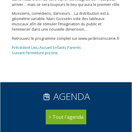
arriver… mais ce sera toujours le lieu qui aura le premier rôle.
Musiciens, comédiens, danseurs… La distribution est à
géométrie variable. Marc Gosselin crée des tableaux
musicaux afin de stimuler l’imagination du public et
l’emmener dans une nouvelle dimension…
Retrouvez le programme complet sur www.jardinsenscene.fr
Navigation
Article
Précédent
Lieu Accueil Enfants Parents
Article
précédent :
Suivant
Fermeture piscine
de
suivant :
l’article
AGENDA
Tout l'agenda