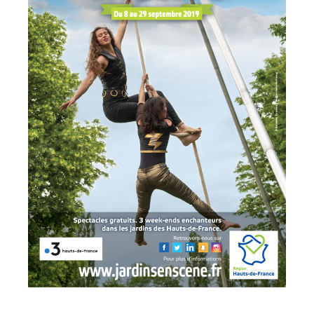
Vie
pratique
Économie
Les
31
communes
Actualités
Naturéo
Office
de
Tourisme
Mobilité
Offres
d'emploi