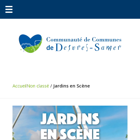
☰
Accueil
Non classé
/
Jardins en Scène
Communauté
Environnement
Petite
enfance
Urbanisme