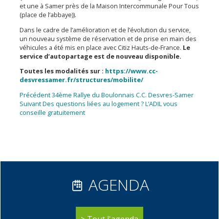
et une à Samer près de la Maison Intercommunale Pour Tous
(place de l’abbaye)).
Dans le cadre de l’amélioration et de l’évolution du service,
un nouveau système de réservation et de prise en main des
véhicules a été mis en place avec Citiz Hauts-de-France.
Le
service d’autopartage est de nouveau disponible.
Toutes les modalités sur :
https://www.cc-
desvressamer.fr/structures/mobilite/
Navigation
Article
Précédent
34ème Rallye du Boulonnais C.C. Desvres-Samer
Article
précédent :
Suivant
Des questions liées au logement ? L’ADIL vous
de
suivant :
conseille gratuitement
l’article
AGENDA