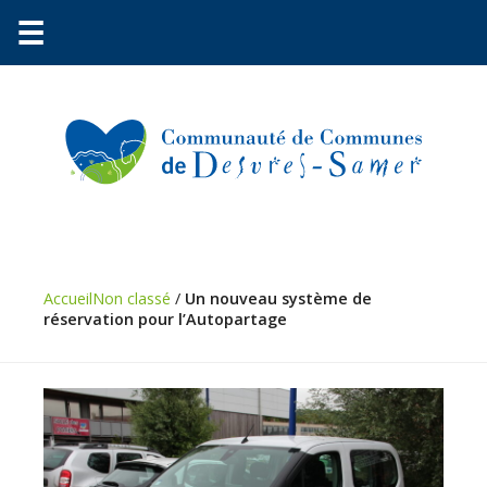
☰
Communauté
Environnement
Accueil
Non classé
/
Un nouveau système de
Petite
réservation pour l’Autopartage
enfance
Urbanisme
Vie
pratique
Économie