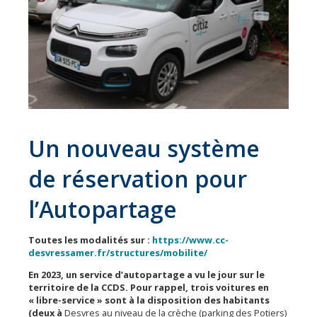
Les
31
communes
Actualités
Naturéo
Office
Un nouveau système
de
Tourisme
de réservation pour
Mobilité
l’Autopartage
Offres
d'emploi
Toutes les modalités sur :
https://www.cc-
desvressamer.fr/structures/mobilite/
En 2023, un service d’autopartage a vu le jour sur le
territoire de la CCDS. Pour rappel, trois voitures en
« libre-service » sont à la disposition des habitants
(deux à
Desvres au niveau de la crèche (parking des Potiers)