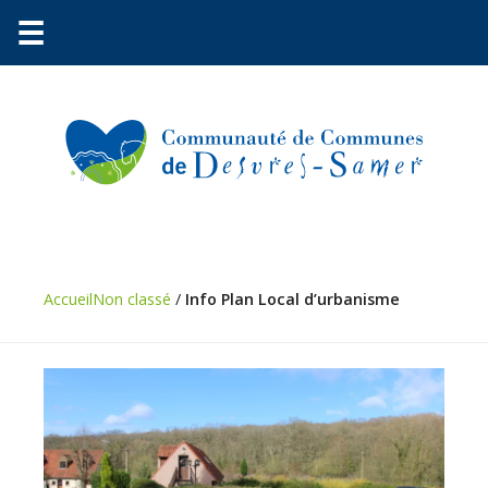
☰
Communauté
Environnement
Accueil
Non classé
/
Info Plan Local d’urbanisme
Petite
enfance
Urbanisme
Vie
pratique