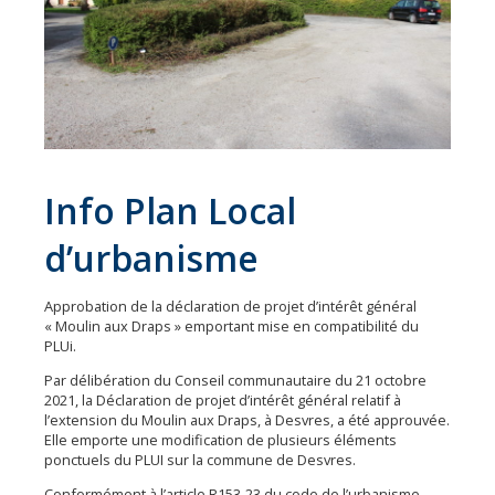
Économie
Les
31
communes
Actualités
Naturéo
Info Plan Local
Office
de
d’urbanisme
Tourisme
Mobilité
Approbation de la déclaration de projet d’intérêt général
« Moulin aux Draps » emportant mise en compatibilité du
Offres
PLUi.
d'emploi
Par délibération du Conseil communautaire du 21 octobre
2021, la Déclaration de projet d’intérêt général relatif à
l’extension du Moulin aux Draps, à Desvres, a été approuvée.
Elle emporte une modification de plusieurs éléments
ponctuels du PLUI sur la commune de Desvres.
Conformément à l’article R153-23 du code de l’urbanisme,