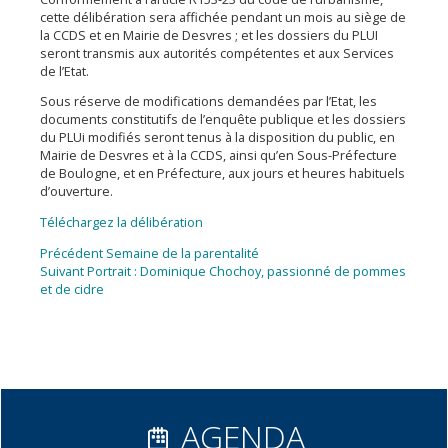
cette délibération sera affichée pendant un mois au siège de
la CCDS et en Mairie de Desvres ; et les dossiers du PLUI
seront transmis aux autorités compétentes et aux Services
de l’Etat.
Sous réserve de modifications demandées par l’Etat, les
documents constitutifs de l’enquête publique et les dossiers
du PLUi modifiés seront tenus à la disposition du public, en
Mairie de Desvres et à la CCDS, ainsi qu’en Sous-Préfecture
de Boulogne, et en Préfecture, aux jours et heures habituels
d’ouverture.
Téléchargez la délibération
Navigation
Article
Précédent
Semaine de la parentalité
Article
précédent :
Suivant
Portrait : Dominique Chochoy, passionné de pommes
de
suivant :
et de cidre
l’article
AGENDA