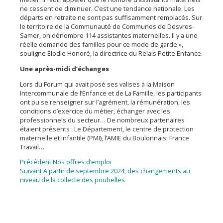
ne cessent de diminuer. C’est une tendance nationale. Les
départs en retraite ne sont pas suffisamment remplacés. Sur
le territoire de la Communauté de Communes de Desvres-
Samer, on dénombre 114 assistantes maternelles. Il y a une
réelle demande des familles pour ce mode de garde »,
souligne Elodie Honoré, la directrice du Relais Petite Enfance.
Une après-midi d’échanges
Lors du Forum qui avait posé ses valises à la Maison
Intercommunale de l’Enfance et de La Famille, les participants
ont pu se renseigner sur l’agrément, la rémunération, les
conditions d’exercice du métier, échanger avec les
professionnels du secteur… De nombreux partenaires
étaient présents : Le Département, le centre de protection
maternelle et infantile (PMI), l’AMIE du Boulonnais, France
Travail…
Navigation
Article
Précédent
Nos offres d’emploi
Article
précédent :
Suivant
A partir de septembre 2024, des changements au
de
suivant :
niveau de la collecte des poubelles
l’article