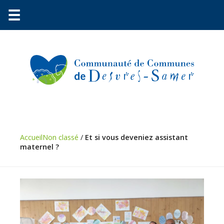
☰
Communauté
Environnement
Accueil
Non classé
/
Et si vous deveniez assistant
maternel ?
Petite
enfance
Urbanisme
Vie
pratique