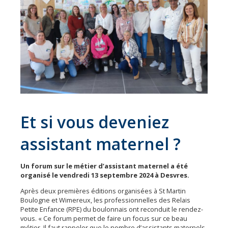
Économie
Les
31
communes
Actualités
Naturéo
Office
de
Et si vous deveniez
Tourisme
assistant maternel ?
Mobilité
Offres
Un forum sur le métier d’assistant maternel a été
d'emploi
organisé le vendredi 13 septembre 2024 à Desvres.
Après deux premières éditions organisées à St Martin
Boulogne et Wimereux, les professionnelles des Relais
Petite Enfance (RPE) du boulonnais ont reconduit le rendez-
vous. « Ce forum permet de faire un focus sur ce beau
métier. Il faut rappeler que le nombre d’assistants maternels