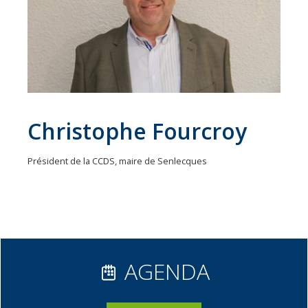
31
communes
Actualités
Naturéo
Office
de
Christophe Fourcroy
Tourisme
Président de la CCDS, maire de Senlecques
Mobilité
Offres
d'emploi
AGENDA