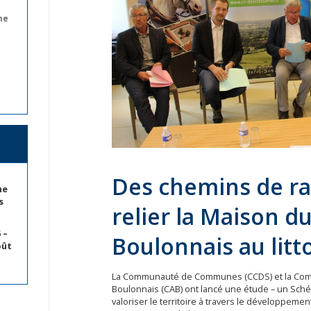
ne
Des chemins de r
me
s
relier la Maison d
 –
Boulonnais au litt
oût
La Communauté de Communes (CCDS) et la Com
Boulonnais (CAB) ont lancé une étude – un Sch
valoriser le territoire à travers le développeme