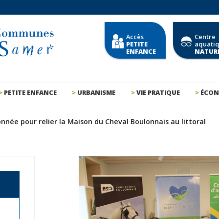
Accès
Centre
PETITE
aquati
ENFANCE
NATUR
PETITE ENFANCE
URBANISME
VIE PRATIQUE
ÉCON
née pour relier la Maison du Cheval Boulonnais au littoral