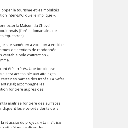
lopper le tourisme et les mobilités
ion inter-EPCI qu’elle implique »,
.
connecter la Maison du Cheval
s boulonnais (forêts domaniales de
es équestres).
 le site samérien a vocation à enrichir
n termes de sentiers de randonnée.
véritable pôle d’attraction »,
homme.
…) ont été arrêtés. Une boucle avec
ais sera accessible aux attelages.
ertaines parties des tracés. La Safer
ment rural) accompagne les
uisition foncière auprès des
nt la maîtrise foncière des surfaces
 indiquent les vice-présidents de la
la réussite du projet ». « La maîtrise
is cette étape réalisée, les