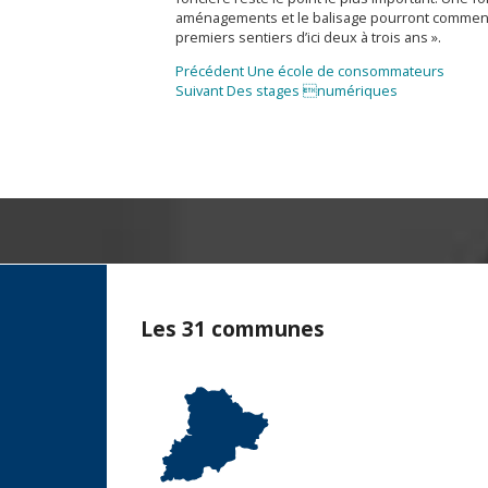
aménagements et le balisage pourront commenc
premiers sentiers d’ici deux à trois ans ».
Navigation
Article
Précédent
Une école de consommateurs
Article
précédent :
Suivant
Des stages numériques
de
suivant :
l’article
Les 31 communes