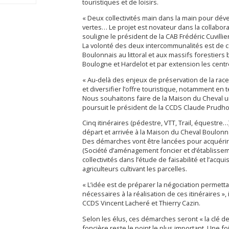
touristiques et de loisirs.
« Deux collectivités main dans la main pour déve
vertes… Le projet est novateur dans la collaborat
souligne le président de la CAB Frédéric Cuvillier
La volonté des deux intercommunalités est de 
Boulonnais au littoral et aux massifs forestier
Boulogne et Hardelot et par extension les centr
« Au-delà des enjeux de préservation de la race,
et diversifier l’offre touristique, notamment e
Nous souhaitons faire de la Maison du Cheval un 
poursuit le président de la CCDS Claude Prud
Cinq itinéraires (pédestre, VTT, Trail, équestre
départ et arrivée à la Maison du Cheval Boulonn
Des démarches vont être lancées pour acquérir c
(Société d’aménagement foncier et d’établisse
collectivités dans l’étude de faisabilité et l’acq
agriculteurs cultivant les parcelles.
« L’idée est de préparer la négociation permetta
nécessaires à la réalisation de ces itinéraires »,
CCDS Vincent Lacheré et Thierry Cazin.
Selon les élus, ces démarches seront « la clé de 
foncière reste le point le plus important. Une fo