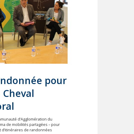
andonnée pour
u Cheval
oral
munauté d’Agglomération du
éma de mobilités partagées – pour
nt d’itinéraires de randonnées