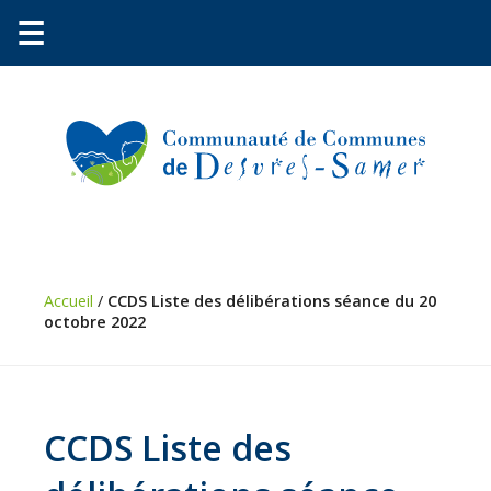
☰
Communauté
Environnement
Petite
enfance
Accueil
/
CCDS Liste des délibérations séance du 20
octobre 2022
Urbanisme
Vie
pratique
Économie
CCDS Liste des
Les