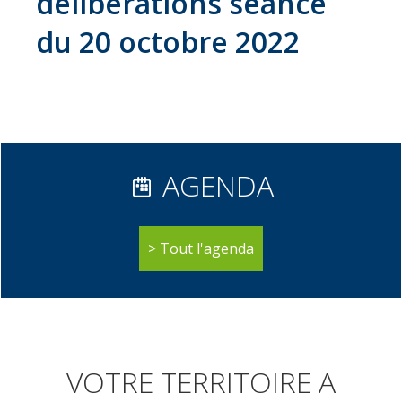
délibérations séance
31
communes
du 20 octobre 2022
Actualités
Naturéo
Office
de
Tourisme
AGENDA
Mobilité
Offres
Tout l'agenda
d'emploi
VOTRE TERRITOIRE A