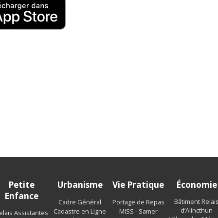
t
Petite
Urbanisme
Vie Pratique
Économie
Enfance
Bâtiment Relai
Cadre Général
Portage de Repas
d’Alincthun
Cadastre en Ligne
MISS - Samer
elais Assistantes