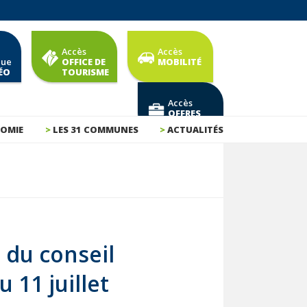
Accès
Accès
que
OFFICE DE
MOBILITÉ
ÉO
TOURISME
Accès
OFFRES
D'EMPLOI
OMIE
LES 31 COMMUNES
ACTUALITÉS
 du conseil
 11 juillet