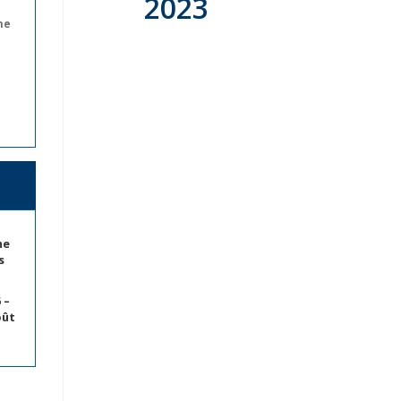
2023
ne
me
s
 –
oût