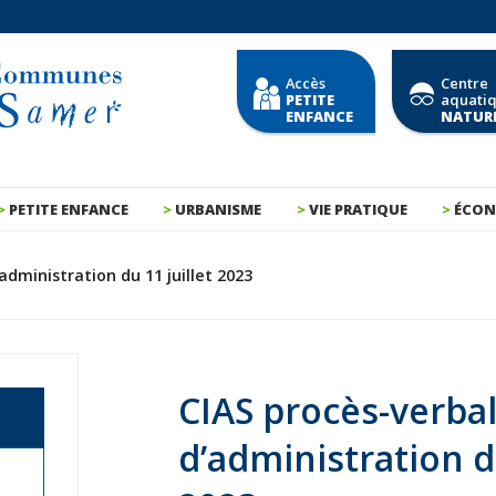
Accès
Centre
PETITE
aquati
ENFANCE
NATUR
PETITE ENFANCE
URBANISME
VIE PRATIQUE
ÉCON
administration du 11 juillet 2023
CIAS procès-verbal
d’administration du