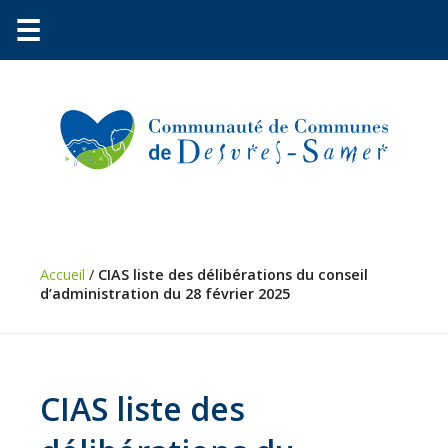
☰
Communauté
Environnement
Petite
enfance
Accueil
/
CIAS liste des délibérations du conseil
d’administration du 28 février 2025
Urbanisme
Vie
pratique
CIAS liste des
Économie
Les