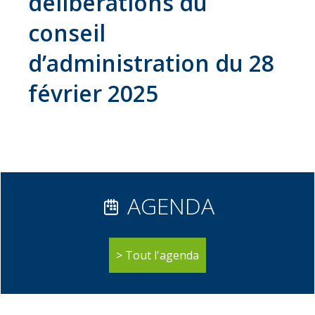
délibérations du
31
conseil
communes
Actualités
d’administration du 28
Naturéo
février 2025
Office
de
Tourisme
Mobilité
Offres
AGENDA
d'emploi
Tout l'agenda