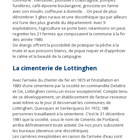
funèbres, café-épicerie-boulangerie, grossiste en farine
avec son moulin, coiffeuse à domicile… On peut de plus
dénombrer 3 gîtes ruraux et une discothèque qui par ailleurs
est l’une des plus grande du département. Avec 9
exploitations, l’agriculture se porte bien; néanmoins on peut
regretter les 21 fermes qui composaient la commune à la fin
des année 1980.
Six étangs offrent la possibilité de pratiquer la pêche à la
truite et aux poissons blancs, de pique niquer et d’apprécier
le calme et la beauté de la campagne.
La cimenterie de Lottinghen
Avec l’arrivée du chemin de fer en 1873 et l’installation en
1883 d’une cimenterie par la société en commandite Delattre
et Cie, Lottinghen connu un essor exceptionnel. Compte tenu
de ce développement, un établissement de facteur-receveur
avait même vu le jour (il desservait les communes de
Lottinghen, Quesques et Senlecques). En 1972, 188
personnes travaillaient à la cimenterie. C’est le 31 décembre
1981 que la société, sous le nom de Ciments de Portland,
arrêta définitivement toute activité. De nos jours subsistent
les bureaux (devenus une discothèque).
Les carrières inexploitées en raison de l’arrivée d’eau sont