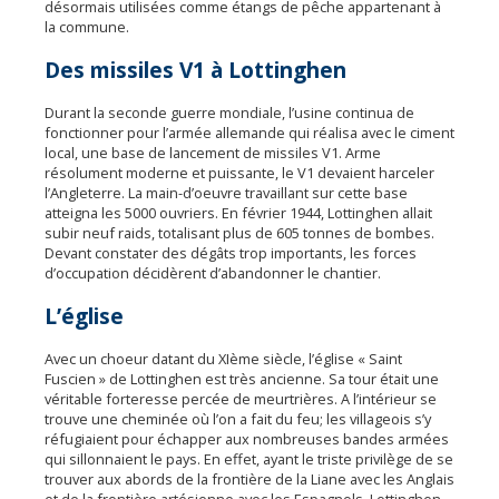
désormais utilisées comme étangs de pêche appartenant à
la commune.
Des missiles V1 à Lottinghen
Durant la seconde guerre mondiale, l’usine continua de
fonctionner pour l’armée allemande qui réalisa avec le ciment
local, une base de lancement de missiles V1. Arme
résolument moderne et puissante, le V1 devaient harceler
l’Angleterre. La main-d’oeuvre travaillant sur cette base
atteigna les 5000 ouvriers. En février 1944, Lottinghen allait
subir neuf raids, totalisant plus de 605 tonnes de bombes.
Devant constater des dégâts trop importants, les forces
d’occupation décidèrent d’abandonner le chantier.
L’église
Avec un choeur datant du XIème siècle, l’église « Saint
Fuscien » de Lottinghen est très ancienne. Sa tour était une
véritable forteresse percée de meurtrières. A l’intérieur se
trouve une cheminée où l’on a fait du feu; les villageois s’y
réfugiaient pour échapper aux nombreuses bandes armées
qui sillonnaient le pays. En effet, ayant le triste privilège de se
trouver aux abords de la frontière de la Liane avec les Anglais