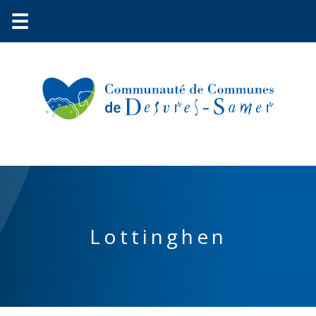
☰
Communauté
Lottinghen
Environnement
Petite
enfance
Urbanisme