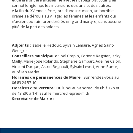
et de la frontière artésienne avec les Espagnols, Lottinghen
connut longtemps les incursions des uns et des autres.
A la fin du XVIeme siècle, lors d’une incursion, un horrible
drame se déroula au village: les femmes et les enfants qui
n’avaient pu fuir furent brûlés en grand martyre, sans aucune
pitié de la part des soldats.
Adjoints :
Isabelle Hedoux, Sylvain Lemaire, Agnès Saint-
Georges
Conseillers municipaux :
Joël Crepin, Corinne Regnier, Jacky
Mailly, Marie-José Rolando, Stéphane Gambart, Adeline Calon,
Vincent Darque, Astrid Regnault, Sylvain Levert, Anne Sueur,
Aurélien Merlin
Horaires de permanences du Maire :
Sur rendez-vous au
06 83 24 57 10
Horaires d'ouverture :
Du lundi au vendredi de 8h à 12h et
de 13h30 à 17h sauf le mercredi-après-midi.
Secretaire de Mairie :