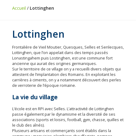
Vie
Accueil
/
Lottinghen
pratique
Économie
Lottinghen
Les
31
Frontalière de Vieil Moutier, Quesques, Selles et Senlecques,
communes
Lottinghen, que l’on appelait dans des temps passés
Lonastingahem puis Lostinghen, est une commune fort
Actualités
ancienne qui aurait des origines germaniques.
Sur le territoire de ce village on y a recueilli divers objets qui
Naturéo
attestent de l’implantation des Romains. En exploitant les
carrières à ciments, on y a notamment découvert des perles
Office
de verroterie de l’époque romaine.
de
La vie du village
Tourisme
Mobilité
L’école est en RPI avec Selles. L’attractivité de Lottinghen
passe également par le dynamisme et la diversité de ses
Offres
associations (sports et loisirs, football, gym, chasse, quilles et
d'emploi
le club des aînés).
Plusieurs artisans et commerçants sont établis dans la
commune : menuisier, plombiers chauffagiste, pompes