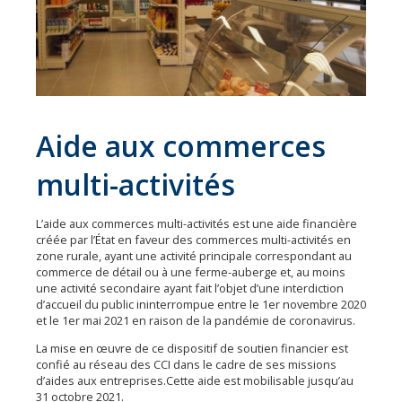
Les
31
communes
Actualités
Naturéo
Aide aux commerces
Office
multi-activités
de
Tourisme
L’aide aux commerces multi-activités est une aide financière
Mobilité
créée par l’État en faveur des commerces multi-activités en
zone rurale, ayant une activité principale correspondant au
Offres
commerce de détail ou à une ferme-auberge et, au moins
d'emploi
une activité secondaire ayant fait l’objet d’une interdiction
d’accueil du public ininterrompue entre le 1er novembre 2020
et le 1er mai 2021 en raison de la pandémie de coronavirus.
La mise en œuvre de ce dispositif de soutien financier est
confié au réseau des CCI dans le cadre de ses missions
d’aides aux entreprises.Cette aide est mobilisable jusqu’au
31 octobre 2021.