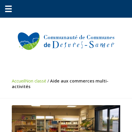
☰
Communauté
Environnement
Accueil
Non classé
/
Aide aux commerces multi-
Petite
activités
enfance
Urbanisme
Vie
pratique
Économie