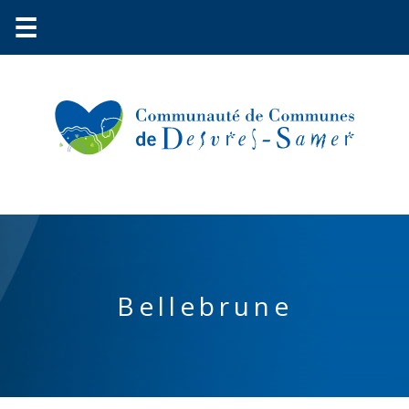
☰
Communauté
Bellebrune
Environnement
Petite
enfance
Urbanisme