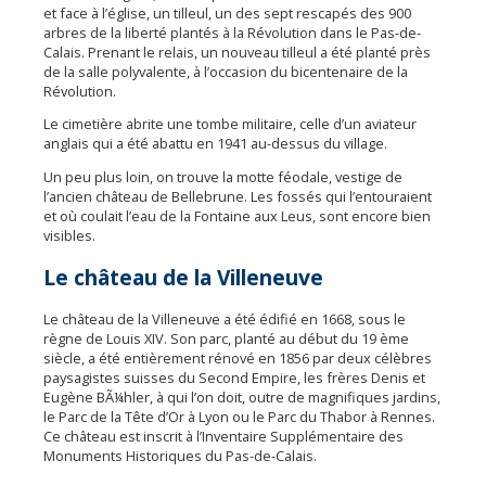
et face à l’église, un tilleul, un des sept rescapés des 900
arbres de la liberté plantés à la Révolution dans le Pas-de-
Calais. Prenant le relais, un nouveau tilleul a été planté près
de la salle polyvalente, à l’occasion du bicentenaire de la
Révolution.
Le cimetière abrite une tombe militaire, celle d’un aviateur
anglais qui a été abattu en 1941 au-dessus du village.
Un peu plus loin, on trouve la motte féodale, vestige de
l’ancien château de Bellebrune. Les fossés qui l’entouraient
et où coulait l’eau de la Fontaine aux Leus, sont encore bien
visibles.
Le château de la Villeneuve
Le château de la Villeneuve a été édifié en 1668, sous le
règne de Louis XIV. Son parc, planté au début du 19 ème
siècle, a été entièrement rénové en 1856 par deux célèbres
paysagistes suisses du Second Empire, les frères Denis et
Eugène BÃ¼hler, à qui l’on doit, outre de magnifiques jardins,
le Parc de la Tête d’Or à Lyon ou le Parc du Thabor à Rennes.
Ce château est inscrit à l’Inventaire Supplémentaire des
Monuments Historiques du Pas-de-Calais.