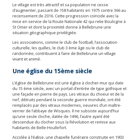
Le village est très attractif et sa population ne cesse
d’augmenter, passant de 158 habitants en 1975 contre 366 au
recensement de 2016. Cette progression coïncide avec la
mise en service de la Route Nationale 42 qui relie Boulogne à
St Omer et dont la proximité donne à Bellebrune une
situation géographique privilégiée.
Les associations, comme le club de football, l’association
culturelle, les quilles, le club 3 ème âge ou le club de
randonnée, contribuent à faire de Bellebrune un village
vivant et animé.
Une église du 15ème siècle
L’église de Bellebrune est une église à clocher-mur qui date
du 15 ème siècle, avec un portail d’entrée de type gothique et
une façade en pierre de pays. Les vitraux du choeur et de la
nef, détruits pendant la seconde guerre mondiale, ont été
remplacés par des vitraux modernes, oeuvres d’un maître-
verrier de l’abbaye de Wisques. Il ne subsiste aujourd’hui
qu’une seule cloche, datée de 1496, l’autre ayant été
descendue du clocher sous la Révolution et remise aux
habitants de Belle-Houllefort.
Accolée à l’église, une chapelle funéraire construite en 1903