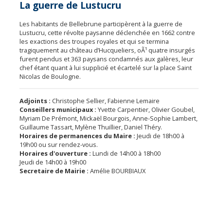
La guerre de Lustucru
Les habitants de Bellebrune participèrent à la guerre de
Lustucru, cette révolte paysanne déclenchée en 1662 contre
les exactions des troupes royales et qui se termina
tragiquement au château d’Hucqueliers, oÃ¹ quatre insurgés
furent pendus et 363 paysans condamnés aux galères, leur
chef étant quant à lui supplicié et écartelé sur la place Saint
Nicolas de Boulogne.
Adjoints :
Christophe Sellier, Fabienne Lemaire
Conseillers municipaux :
Yvette Carpentier, Olivier Goubel,
Myriam De Prémont, Mickaël Bourgois, Anne-Sophie Lambert,
Guillaume Tassart, Mylène Thuillier, Daniel Théry.
Horaires de permanences du Maire :
Jeudi de 18h00 à
19h00 ou sur rendez-vous.
Horaires d'ouverture :
Lundi de 14h00 à 18h00
Jeudi de 14h00 à 19h00
Secretaire de Mairie :
Amélie BOURBIAUX