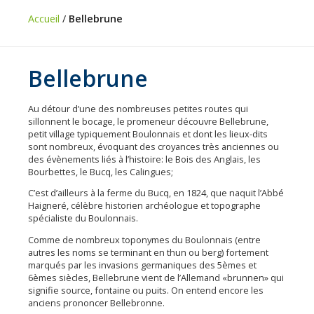
Vie
Accueil
/
Bellebrune
pratique
Économie
Bellebrune
Les
31
Au détour d’une des nombreuses petites routes qui
communes
sillonnent le bocage, le promeneur découvre Bellebrune,
petit village typiquement Boulonnais et dont les lieux-dits
Actualités
sont nombreux, évoquant des croyances très anciennes ou
des évènements liés à l’histoire: le Bois des Anglais, les
Naturéo
Bourbettes, le Bucq, les Calingues;
Office
C’est d’ailleurs à la ferme du Bucq, en 1824, que naquit l’Abbé
de
Haigneré, célèbre historien archéologue et topographe
spécialiste du Boulonnais.
Tourisme
Comme de nombreux toponymes du Boulonnais (entre
Mobilité
autres les noms se terminant en thun ou berg) fortement
marqués par les invasions germaniques des 5èmes et
Offres
6èmes siècles, Bellebrune vient de l’Allemand «brunnen» qui
d'emploi
signifie source, fontaine ou puits. On entend encore les
anciens prononcer Bellebronne.