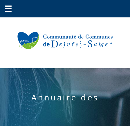
☰
Communauté
Environnement
Petite
enfance
Urbanisme
Annuaire des
Vie
pratique
Économie
Les