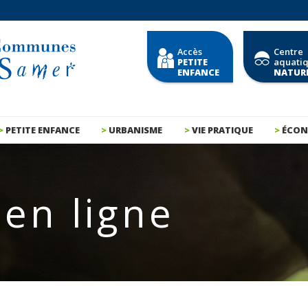
Accès
Centre
PETITE
aquati
ENFANCE
NATUR
PETITE ENFANCE
URBANISME
VIE PRATIQUE
ÉCON
en ligne