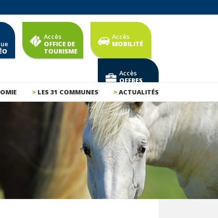
Accès
Accès
que
OFFICE DE
MOBILITÉ
ÉO
TOURISME
Accès
OFFRES
D'EMPLOI
OMIE
LES 31 COMMUNES
ACTUALITÉS