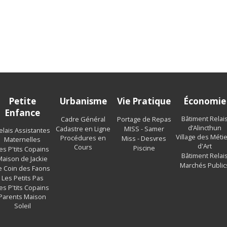
t
Petite
Urbanisme
Vie Pratique
Économie
Enfance
Bâtiment Relai
Cadre Général
Portage de Repas
d’Alincthun
Cadastre en Ligne
MISS - Samer
elais Assistantes
Village des Méti
Procédures en
Miss - Desvres
Maternelles
d'Art
Cours
Piscine
es P'tits Copains
Bâtiment Relai
Maison de Jackie
Marchés Public
e Coin des Faons
Les Petits Pas
es P'tits Copains
Parents Maison
Soleil