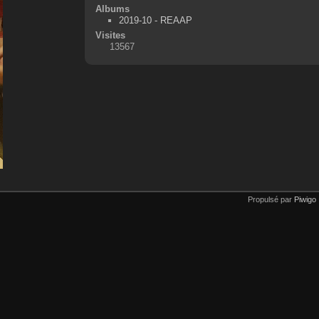
Albums
2019-10 - REAAP
Visites
13567
Propulsé par
Piwigo