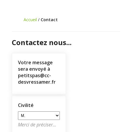
pratique
Économie
Accueil
/
Contact
Les
31
communes
Contactez nous...
Actualités
Naturéo
Votre message
sera envoyé à
Office
petitspas@cc-
de
desvressamer.fr
Tourisme
Mobilité
Civilité
Offres
d'emploi
Merci de préciser...