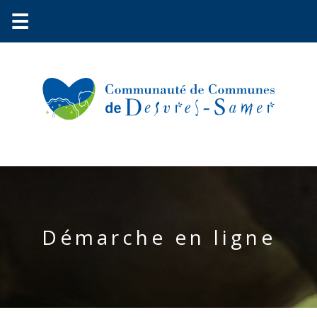
☰
Communauté
Environnement
Démarche en ligne
Petite
enfance
Urbanisme
Vie